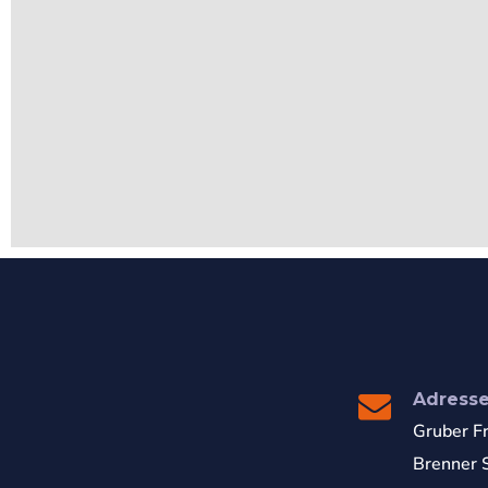
Adress
Gruber F
Brenner S