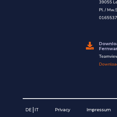
39055 Le
PI. / Mw.
016553
Downlo
Fernwa
Teamview
Downloa
DE
IT
Privacy
Impressum