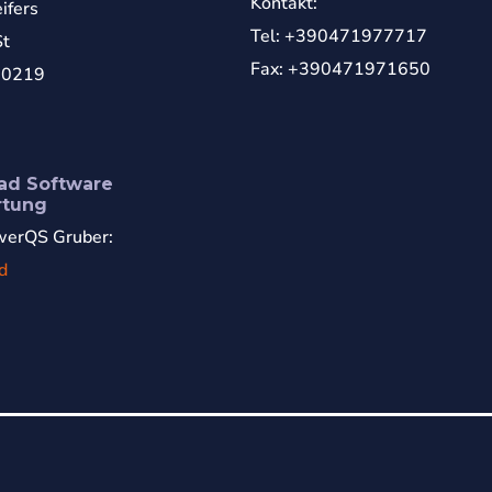
Kontakt:
ifers
Tel: +390471977717
St
Fax: +390471971650
70219
ad Software
rtung
erQS Gruber:
d